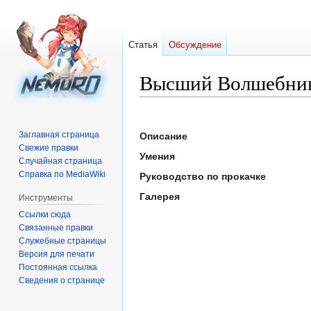
Статья
Обсуждение
Высший Волшебни
Перейти
Перейти
к
к
Заглавная страница
Описание
навигации
поиску
Свежие правки
Умения
Случайная страница
Справка по MediaWiki
Руководство по прокачке
Галерея
Инструменты
Ссылки сюда
Связанные правки
Служебные страницы
Версия для печати
Постоянная ссылка
Сведения о странице