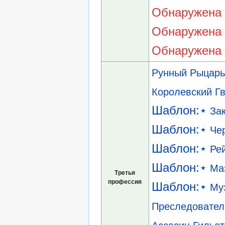
Обнаружена 
Обнаружена 
Обнаружена 
Рунный Рыцарь
Королевский Г
Шаблон:⋆
За
Шаблон:⋆
Че
Шаблон:⋆
Ре
Шаблон:⋆
Ма
Третья
профессия
Шаблон:⋆
Му
Преследовател