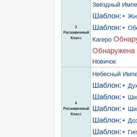
Звёздный Импе
Шаблон:⋆
Жн
Шаблон:⋆
Об
3
Расширенный
Обнару
Класс
Кагеро
Обнаружена 
Новичок
Небесный Импе
Шаблон:⋆
Ду
Шаблон:⋆
Ши
4
Шаблон:⋆
Ши
Расширенный
Класс
Шаблон:⋆
До
Шаблон:⋆
Ги