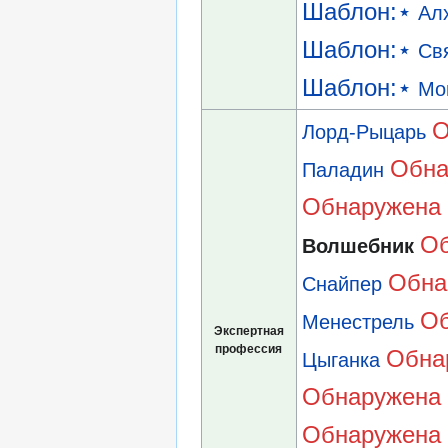
Шаблон:⋆
Ал
Шаблон:⋆
Св
Шаблон:⋆
Мо
О
Лорд-Рыцарь
Обна
Паладин
Обнаружена 
Об
Волшебник
Обна
Снайпер
Об
Менестрель
Экспертная
профессия
Обна
Цыганка
Обнаружена 
Обнаружена 