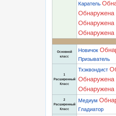
Обна
Каратель
Обнаружена 
Обнаружена 
Обнаружена 
Обна
Новичок
Основной
класс
Призыватель
О
Тхэквондист
1
Обнаружена 
Расширенный
Класс
Обнаружена 
Обнар
Медиум
2
Расширенный
Гладиатор
Класс