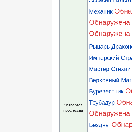
Ассасин Гильо
Обна
Механик
Обнаружена 
Обнаружена 
Рыцарь Дракон
Имперский Стр
Мастер Стихий
Верховный Маг
О
Буревестник
Обна
Трубадур
Четвертая
профессия
Обнаружена 
Обнар
Бездны