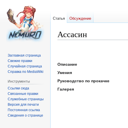
Статья
Обсуждение
Ассасин
Перейти
Перейти
к
к
Заглавная страница
навигации
поиску
Свежие правки
Описание
Случайная страница
Справка по MediaWiki
Умения
Руководство по прокачке
Инструменты
Ссылки сюда
Галерея
Связанные правки
Служебные страницы
Версия для печати
Постоянная ссылка
Сведения о странице