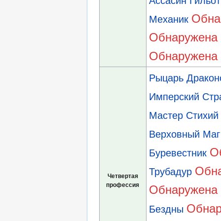
Ассасин Гильо
Обна
Механик
Обнаружена 
Обнаружена 
Рыцарь Дракон
Имперский Стр
Мастер Стихий
Верховный Маг
О
Буревестник
Обна
Трубадур
Четвертая
профессия
Обнаружена 
Обнар
Бездны