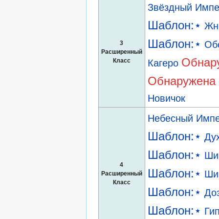
Звёздный Импе
Шаблон:⋆
Жн
Шаблон:⋆
Об
3
Расширенный
Обнару
Класс
Кагеро
Обнаружена 
Новичок
Небесный Импе
Шаблон:⋆
Ду
Шаблон:⋆
Ши
4
Шаблон:⋆
Ши
Расширенный
Класс
Шаблон:⋆
До
Шаблон:⋆
Ги