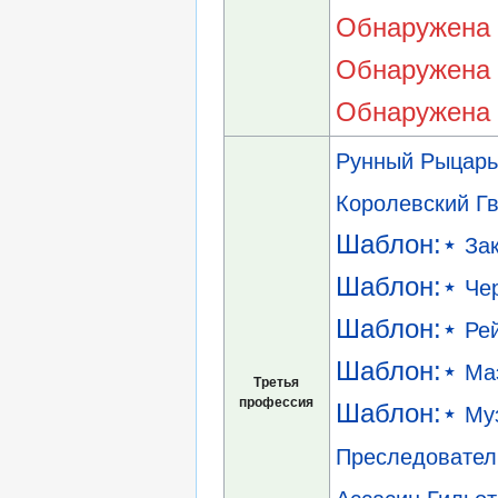
Обнаружена 
Обнаружена 
Обнаружена 
Рунный Рыцарь
Королевский Г
Шаблон:⋆
За
Шаблон:⋆
Че
Шаблон:⋆
Ре
Шаблон:⋆
Ма
Третья
профессия
Шаблон:⋆
Му
Преследовател