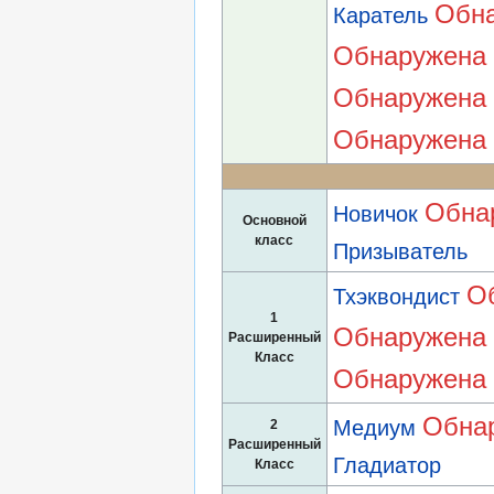
Обна
Каратель
Обнаружена 
Обнаружена 
Обнаружена 
Обна
Новичок
Основной
класс
Призыватель
О
Тхэквондист
1
Обнаружена 
Расширенный
Класс
Обнаружена 
Обнар
Медиум
2
Расширенный
Гладиатор
Класс